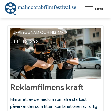
Skip
MENU
to
malmoara
Lite intressant
fakta om film
content
och filmhistoria
UPPBYGGNAD OCH HISTORIA
Posted
JULI 12, 2021
on
Reklamfilmens kraft
Film är ett av de medium som allra starkast
påverkar den som tittar. Kombinationen av rörlig