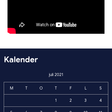
Kalender
juli 2021
M
T
O
T
F
L
S
1
2
3
4