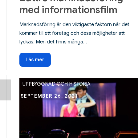
med informationsfilm
Marknadsföring är den viktigaste faktorn när det
kommer till ett företag och dess möjligheter att
lyckas. Men det finns många…
Bättre
Läs mer
marknadsföring
med
informationsfilm
UPPBYGGNAD OCH HISTORIA
Posted
SEPTEMBER 26, 2021
on