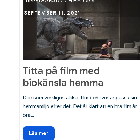
skräckfilmskvällen
UPPBYGGNAD OCH HISTORIA
Posted
SEPTEMBER 11, 2021
on
Titta på film med
biokänsla hemma
Den som verkligen älskar film behöver anpassa sin
hemmamiljö efter det. Det är klart att en bra film är
bra…
Titta
Läs mer