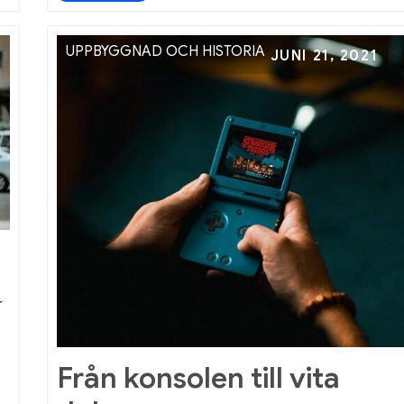
på
film
med
UPPBYGGNAD OCH HISTORIA
Posted
JUNI 21, 2021
biokänsla
on
hemma
r
Från konsolen till vita