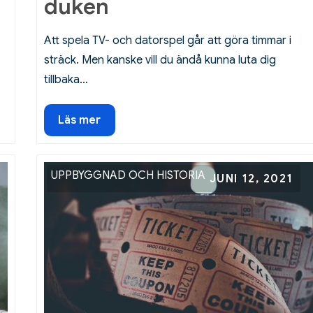
duken
Att spela TV- och datorspel går att göra timmar i
sträck. Men kanske vill du ändå kunna luta dig
tillbaka…
Från
Läs mer
konsolen
till
vita
UPPBYGGNAD OCH HISTORIA
Posted
JUNI 12, 2021
duken
on