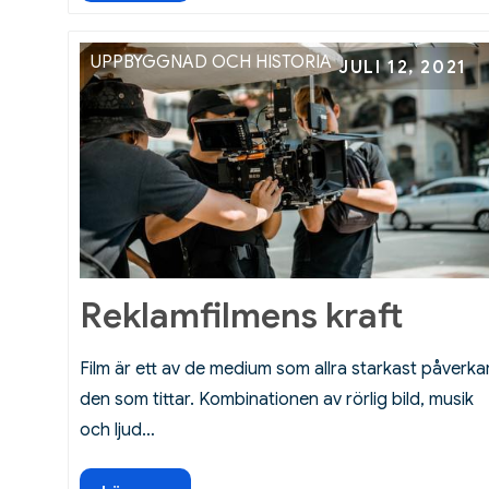
på
film
med
UPPBYGGNAD OCH HISTORIA
Posted
JULI 12, 2021
biokänsla
on
hemma
Reklamfilmens kraft
Film är ett av de medium som allra starkast påverka
den som tittar. Kombinationen av rörlig bild, musik
och ljud…