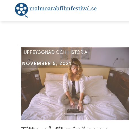
Skip
to
malmoa
Lite intress
content
UPPBYGGNAD OCH HISTORIA
Posted
NOVEMBER 5, 2021
on