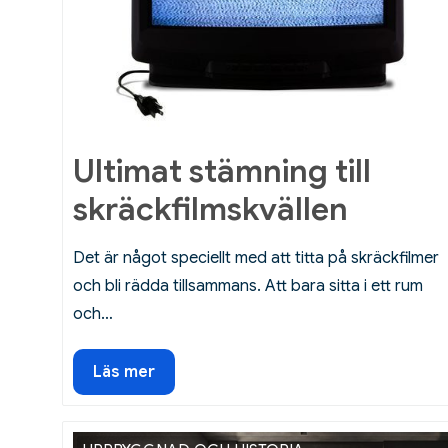
Ultimat stämning till
skräckfilmskvällen
Det är något speciellt med att titta på skräckfilmer
och bli rädda tillsammans. Att bara sitta i ett rum
och…
Ultimat
Läs mer
stämning
till