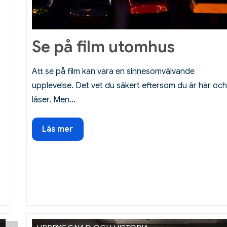
Se på film utomhus
Att se på film kan vara en sinnesomvälvande
upplevelse. Det vet du säkert eftersom du är här och
läser. Men…
Se
Läs mer
på
film
utomhus