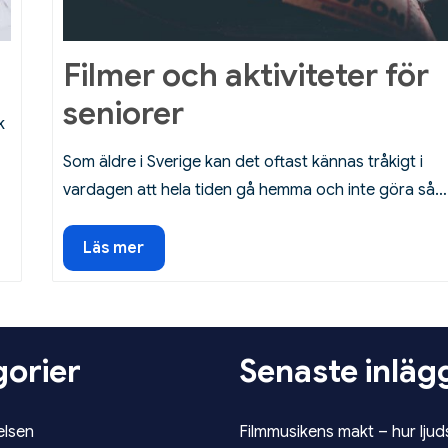
Filmer och aktiviteter för
seniorer
k
Som äldre i Sverige kan det oftast kännas tråkigt i
vardagen att hela tiden gå hemma och inte göra så…
Filmer
Läs mer
och
aktiviteter
för
seniorer
orier
Senaste inläg
elsen
Filmmusikens makt – hur lju