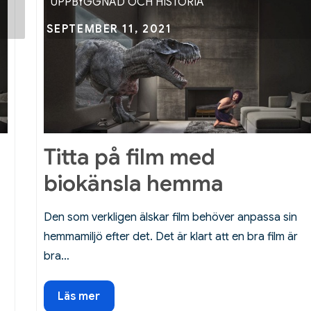
UPPBYGGNAD OCH HISTORIA
Posted
SEPTEMBER 11, 2021
on
Titta på film med
biokänsla hemma
Den som verkligen älskar film behöver anpassa sin
hemmamiljö efter det. Det är klart att en bra film är
bra…
Titta
Läs mer