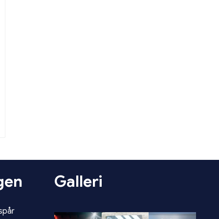
gen
Galleri
dspår