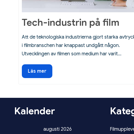
Tech-industrin på film
Att de teknologiska industrierna gjort starka avtryc
i filmbranschen har knappast undgått någon.
Utvecklingen av filmen som medium har varit…
Tech-
Läs mer
industrin
på
film
Kalender
Kateg
augusti 2026
Filmupplev