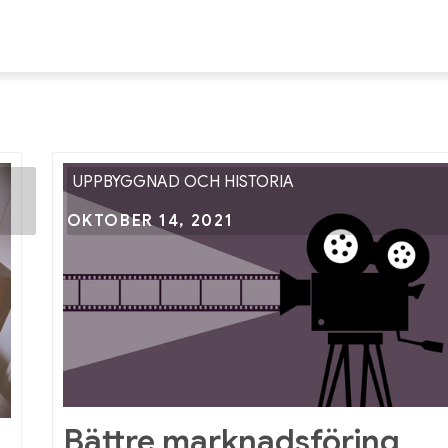
rabfilmfestival.se
ant fakta om film och filmhistoria
UPPBYGGNAD OCH HISTORIA
Nex
Posted
OKTOBER 14, 2021
on
Bättre marknadsföring