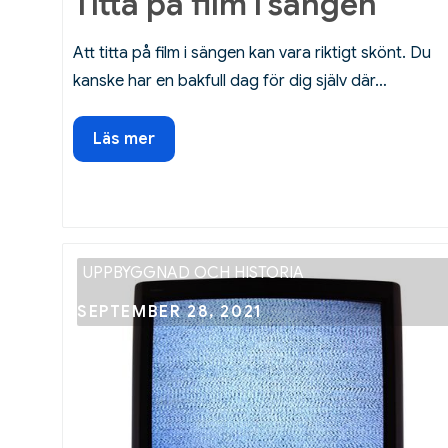
Titta på film i sängen
Att titta på film i sängen kan vara riktigt skönt. Du
kanske har en bakfull dag för dig själv där…
Titta
Läs mer
på
film
i
sängen
UPPBYGGNAD OCH HISTORIA
Posted
SEPTEMBER 28, 2021
on